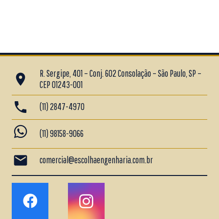
R. Sergipe, 401 – Conj. 602 Consolação – São Paulo, SP –
place
CEP 01243-001
phone
(11) 2847-4970
whatsapp
(11) 98158-9066
mail
comercial@escolhaengenharia.com.br