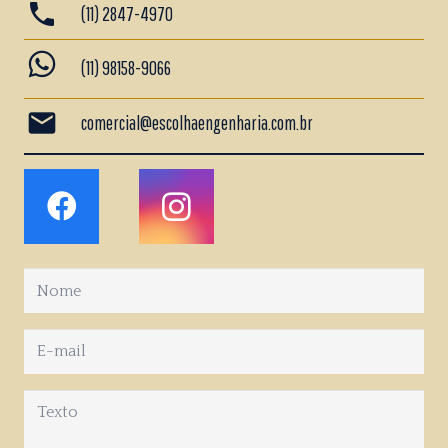
phone
(11) 2847-4970
whatsapp
(11) 98158-9066
mail
comercial@escolhaengenharia.com.br