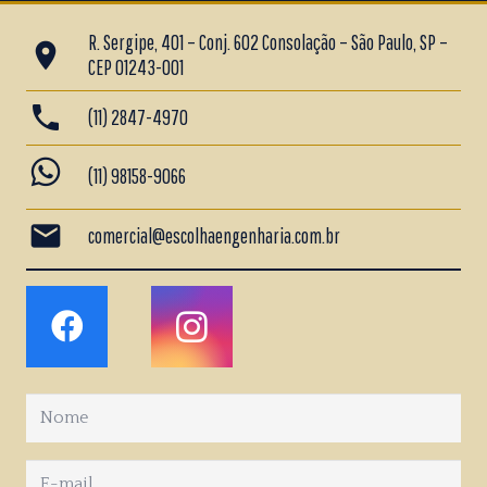
R. Sergipe, 401 – Conj. 602 Consolação – São Paulo, SP –
place
CEP 01243-001
phone
(11) 2847-4970
whatsapp
(11) 98158-9066
mail
comercial@escolhaengenharia.com.br