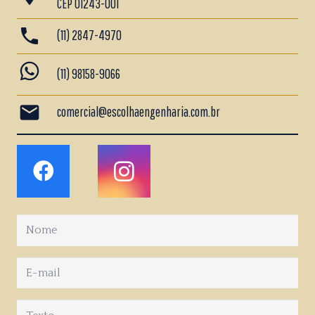
CEP 01243-001
phone
(11) 2847-4970
whatsapp
(11) 98158-9066
mail
comercial@escolhaengenharia.com.br