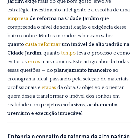
Jardim
exige mais do que bom gosto: envolve
estratégia, investimento inteligente e a escolha de uma
empresa
de reforma na Cidade Jardim
que
compreenda o nível de sofisticação e exigência desse
bairro nobre. Muitos moradores buscam saber
quanto
custa
reformar
um imóvel de alto padrão na
Cidade Jardim
, quanto
tempo
leva o processo e como
evitar os
erros
mais comuns. Este artigo aborda todas
essas questões — do
planejamento financeiro
ao
cronograma ideal, passando pela seleção de materiais,
profissionais e
etapas
da obra. O objetivo é orientar
quem deseja transformar o imóvel dos sonhos em
realidade com
projetos exclusivos, acabamentos
premium e execução impecável
.
Entenda o conceito de reforma de alto padrão