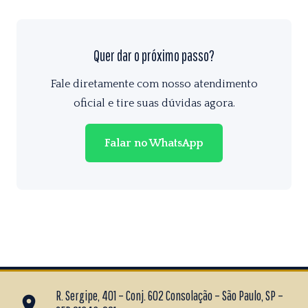
Quer dar o próximo passo?
Fale diretamente com nosso atendimento
oficial e tire suas dúvidas agora.
Falar no WhatsApp
R. Sergipe, 401 – Conj. 602 Consolação – São Paulo, SP –
place