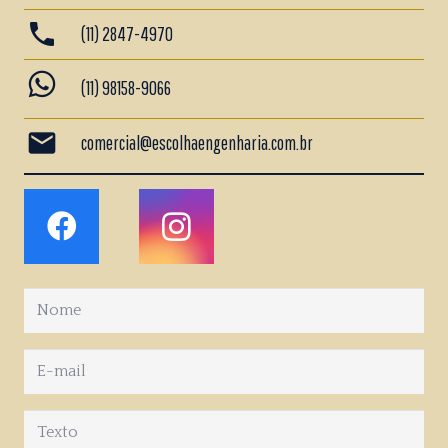
phone
(11) 2847-4970
whatsapp
(11) 98158-9066
mail
comercial@escolhaengenharia.com.br