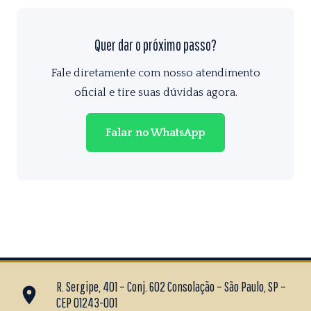
Quer dar o próximo passo?
Fale diretamente com nosso atendimento
oficial e tire suas dúvidas agora.
Falar no WhatsApp
R. Sergipe, 401 – Conj. 602 Consolação – São Paulo, SP –
place
CEP 01243-001