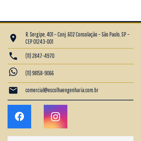
R. Sergipe, 401 – Conj. 602 Consolação – São Paulo, SP –
place
CEP 01243-001
phone
(11) 2847-4970
whatsapp
(11) 98158-9066
mail
comercial@escolhaengenharia.com.br