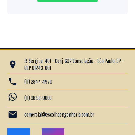
R. Sergipe, 401 – Conj. 602 Consolação – São Paulo, SP –
place
CEP 01243-001
phone
(11) 2847-4970
whatsapp
(11) 98158-9066
mail
comercial@escolhaengenharia.com.br